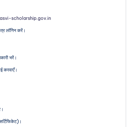
vi-scholarship.gov.in
ात्र लॉगिन करें।
नकारी भरें।
ाई करवाएँ।
्र।
 सर्टिफिकेट)।