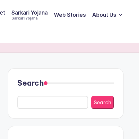
et
Sarkari Yojana
Web Stories
About Us
Sarkari Yojana
Search
Search